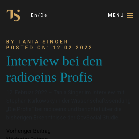
En
De
MENU
BY TANIA SINGER
POSTED ON: 12.02.2022
Interview bei den
radioeins Profis
12. Februar 2022 – Tania Singer im Interview mit
Stephan Karkowsky in der Wissenschaftssendung
„Die Profis“ bei radioeins und berichtet über die
bisherigen Erkenntnisse der CovSocial Studie.
Beitragsnavigation
Vorheriger Beitrag