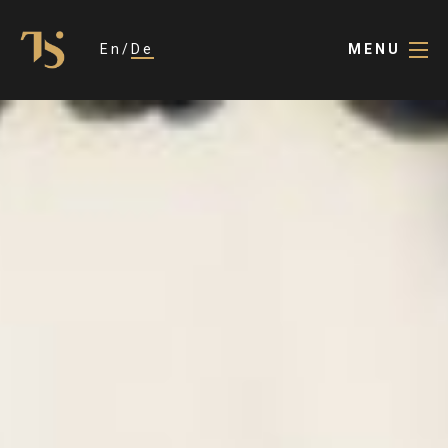
En
De
MENU