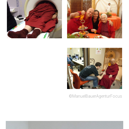
©ManuelBauerAgenturFocus