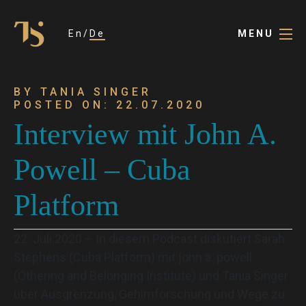
En
De
MENU
BY TANIA SINGER
POSTED ON: 22.07.2020
Interview mit John A.
Powell – Cuba
Platform
22. Juli 2020 – In diesem Podcast diskutiert Sarah
Stephens (Cuba Platform) mit john a. powell
(Othering and Belonging Institute) und Tania Singer
über Ausgrenzung, Gehirnforschung und Wege zu