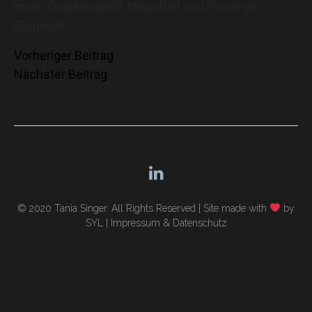
mehr Zugehörigkeit, Mitgefühl und Fürsorge.
(Englisch)
Beitragsnavigation
Vorheriger Beitrag
Nächster Beitrag
© 2020 Tania Singer. All Rights Reserved |
Site made with
by
SYL
|
Impressum & Datenschutz