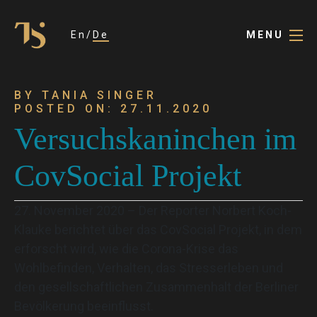
En
De
MENU
BY TANIA SINGER
POSTED ON: 27.11.2020
Versuchskaninchen im
CovSocial Projekt
27. November 2020 – Der Reporter Norbert Koch-
Klauke berichtet über das CovSocial Projekt, in dem
erforscht wird, wie die Corona-Krise das
Wohlbefinden, Verhalten, das Stresserleben und
den gesellschaftlichen Zusammenhalt der Berliner
Bevölkerung beeinflusst.