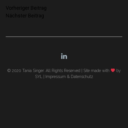
Beitragsnavigation
Vorheriger Beitrag
Nächster Beitrag
© 2020 Tania Singer. All Rights Reserved |
Site made with
by
SYL
|
Impressum & Datenschutz