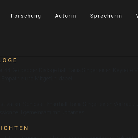
Forschung
Autorin
Sprecherin
LOGE
r 44. Goldegger Dialoge hält Tania Singer einen Keynote V
n Empathie und Mitgefühl dabei…
tival auf Schloss Elmau hält Tania Singer einen Vortrag z
ssion teill gemeinsam mit Johannes…
RICHTEN
mit Tania Singer ist Teil einer Sonderausgabe zur Ankündi