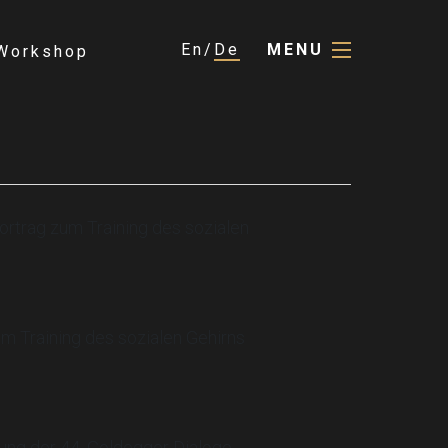
En
De
MENU
Workshop
ortrag zum Training des sozialen
um Training des sozialen Gehirns
gung der 44. Goldegger Dialoge.