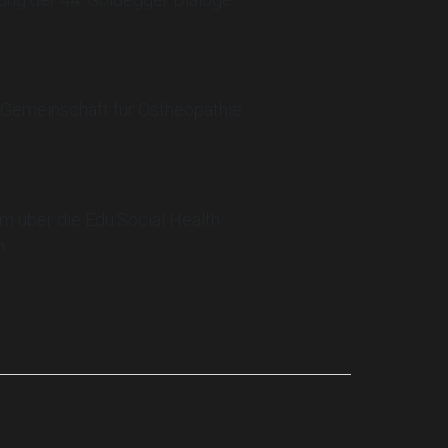
n Gemeinschaft für Ostheopathie
m über die Edu:Social Health
h.