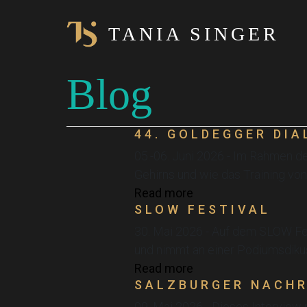
TANIA SINGER
Blog
44. GOLDEGGER DIA
05.-06. Juni 2026 - Im Rahmen de
Gehirns und wie das Training vo
Read more
SLOW FESTIVAL
30. Mai 2026 - Auf dem SLOW Fes
und nimmt an einer Podiumsdiku
Read more
SALZBURGER NACH
09. Mai 2026 - Dieses Interview 