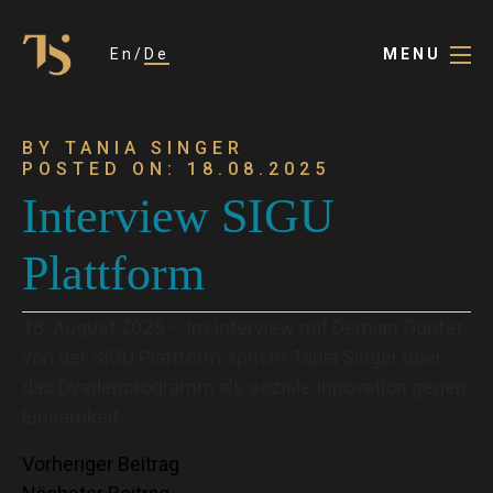
En
De
MENU
BY TANIA SINGER
POSTED ON: 18.08.2025
Interview SIGU
Plattform
18. August 2025 – Im Interview mit Demian Göpfer
von der SIGU Plattform spricht Tania Singer über
das Dyadenprogramm als soziale Innovation gegen
Einsamkeit.
Beitragsnavigation
Vorheriger Beitrag