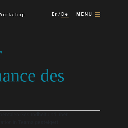
En
De
MENU
Workshop
r
mance des
 mentalen Gesundheit und über
ation in Teams gesteigert