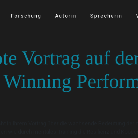
Forschung
Autorin
Sprecherin
e Vortrag auf de
g Winning Perfor
richt in Ihrem Vortrag über die wachsende Bedeutung der
en wie durch mentales Training die Resilienz und Kooper