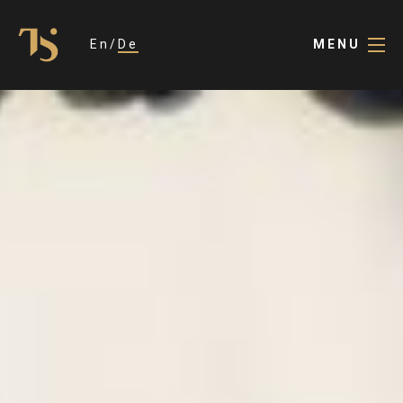
En
De
MENU