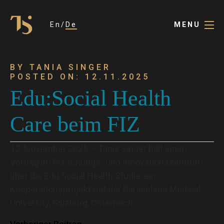
En
De
MENU
BY TANIA SINGER
POSTED ON: 12.11.2025
Edu:Social Health
Care beim FIZ
12. November 2025 – Tania Singer hält einen
Vortrag im Forschungs- und Innovationszentrum
über die Edu:Social Health Studie, ein
Kooperationsprojekt mit der Paracelsus Medical
University, Salzburg, Österreich.