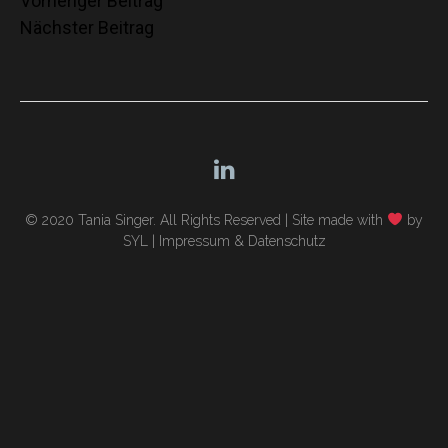
Beitragsnavigation
Vorheriger Beitrag
Nächster Beitrag
© 2020 Tania Singer. All Rights Reserved |
Site made with
by
SYL
|
Impressum & Datenschutz