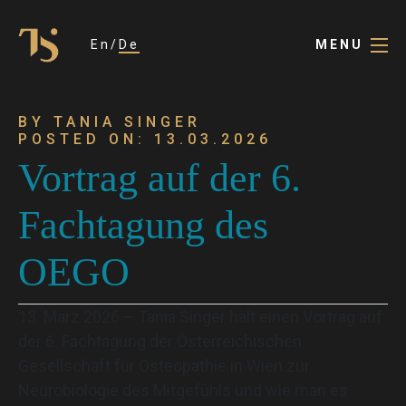
En
De
MENU
BY TANIA SINGER
POSTED ON: 13.03.2026
Vortrag auf der 6.
Fachtagung des
OEGO
13. März 2026 – Tania Singer hält einen Vortrag auf
der 6. Fachtagung der Österreichischen
Gesellschaft für Osteopathie in Wien zur
Neurobiologie des Mitgefühls und wie man es