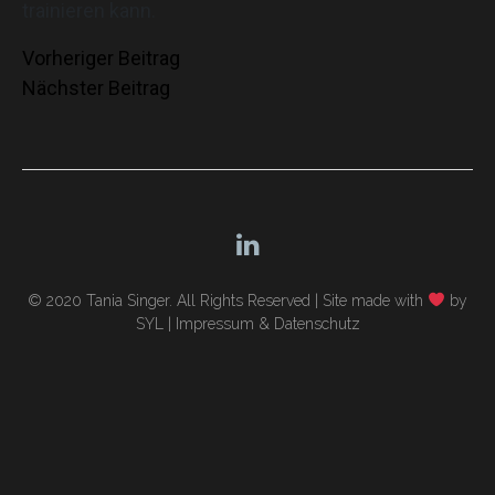
trainieren kann.
Beitragsnavigation
Vorheriger Beitrag
Nächster Beitrag
© 2020 Tania Singer. All Rights Reserved |
Site made with
by
SYL
|
Impressum & Datenschutz