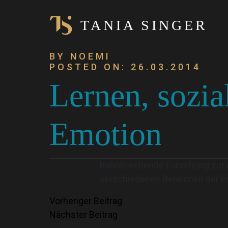
TANIA SINGER
BY NOEMI
POSTED ON: 26.03.2014
Lernen, sozi
Emotion
Bahnbrechende Forschung zur m
verschiedenen Bereichen der 
Beitragsnavigation
Vorheriger Beitrag
Nächster Beitrag