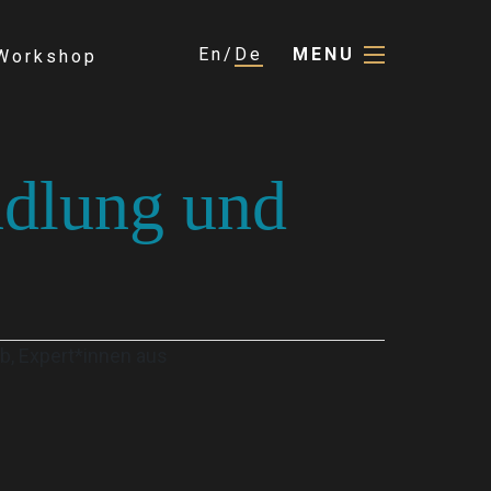
En
De
MENU
Workshop
ndlung und
b, Expert*innen aus