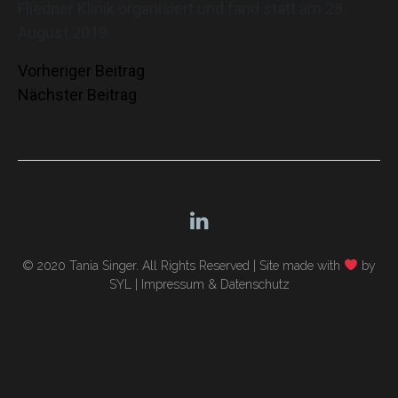
Fliedner Klinik organisiert und fand statt am 28.
August 2019.
Beitragsnavigation
Vorheriger Beitrag
Nächster Beitrag
© 2020 Tania Singer. All Rights Reserved |
Site made with
by
SYL
|
Impressum & Datenschutz