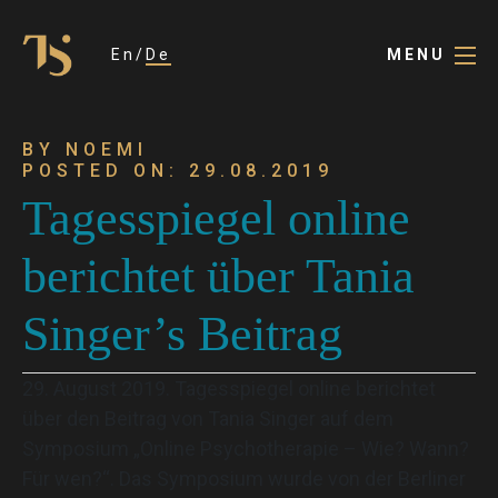
En
De
MENU
BY NOEMI
POSTED ON: 29.08.2019
Tagesspiegel online
berichtet über Tania
Singer’s Beitrag
29. August 2019. Tagesspiegel online berichtet
über den Beitrag von Tania Singer auf dem
Symposium „Online Psychotherapie – Wie? Wann?
Für wen?“. Das Symposium wurde von der Berliner