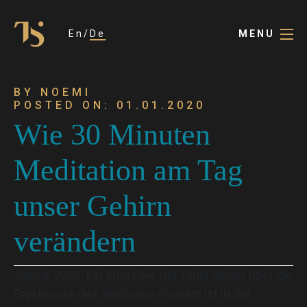
En
De
MENU
BY NOEMI
POSTED ON: 01.01.2020
Wie 30 Minuten
Meditation am Tag
unser Gehirn
verändern
Januar 2020. Ein Interview mit Tania Singer über die
Ergebnisse des
ReSource Projekts
ist in der