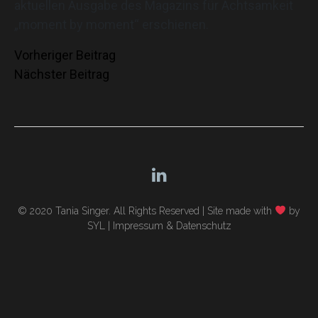
aktuellen Ausgabe des Magazins für Achtsamkeit
„moment by moment“ erschienen.
Beitragsnavigation
Vorheriger Beitrag
Nächster Beitrag
© 2020 Tania Singer. All Rights Reserved |
Site made with
by
SYL
|
Impressum & Datenschutz