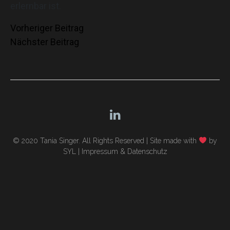
erlernbar ist.
Beitragsnavigation
Vorheriger Beitrag
Nächster Beitrag
© 2020 Tania Singer. All Rights Reserved |
Site made with
by
SYL
|
Impressum & Datenschutz