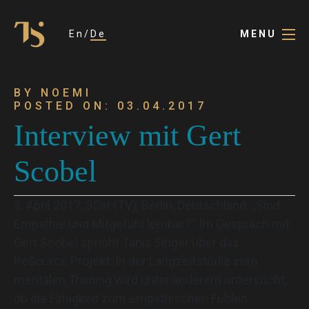
En
De
MENU
BY NOEMI
POSTED ON: 03.04.2017
Interview mit Gert
Scobel
3. April 2017, 3Sat (TV), Berlin, Deutschland. „Sind
Empathie und Mitgefühl lernbar?“ Im Gespräch mit
Gert Scobel spricht Tania Singer über das
ReSource Projekt. In der Langzeitstudie zum
mentalen Training wird unter anderem untersucht,
ob die Fähigkeit zum empathischen Fühlen