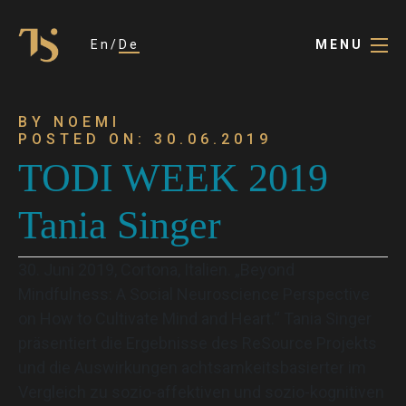
En
De
MENU
BY NOEMI
POSTED ON: 30.06.2019
TODI WEEK 2019
Tania Singer
30. Juni 2019, Cortona, Italien. „Beyond
Mindfulness: A Social Neuroscience Perspective
on How to Cultivate Mind and Heart.“ Tania Singer
präsentiert die Ergebnisse des ReSource Projekts
und die Auswirkungen achtsamkeitsbasierter im
Vergleich zu sozio-affektiven und sozio-kognitiven