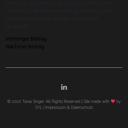
Praktiken. Sie erörtert die Ergebnisse kritisch im
Hinblick auf ihre Relevanz für die kontemplative
Neurowissenschaft und die Gesellschaft.
(Englisch)
Beitragsnavigation
Vorheriger Beitrag
Nächster Beitrag
© 2020 Tania Singer. All Rights Reserved |
Site made with
by
SYL
|
Impressum & Datenschutz