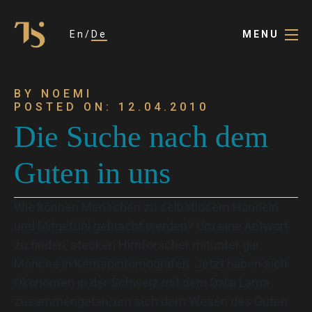
En
De
MENU
BY NOEMI
POSTED ON: 12.04.2010
Die Suche nach dem
Guten in uns
Wie können Menschen zu selbstlosem Handeln
und Mitgefühl gebracht werden? Um eine Antwort
zu finden, stecken Hirnforscher mitunter gar
Mönche in Kernspintomografen. Jetzt haben sich
Ökonomen in der Schweiz mit dem Dalai Lama
zusammengetan, um sich dem Wesen des Guten