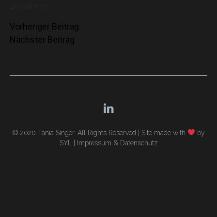
zu nähern.
Beitragsnavigation
Vorheriger Beitrag
Nächster Beitrag
© 2020 Tania Singer. All Rights Reserved |
Site made with
by
SYL
|
Impressum & Datenschutz