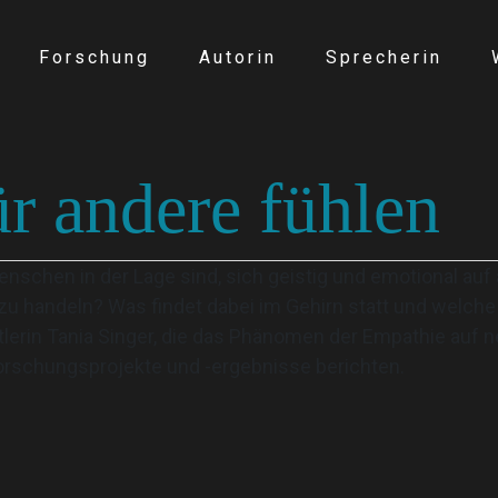
Forschung
Autorin
Sprecherin
r andere fühlen
chen in der Lage sind, sich geistig und emotional auf 
 handeln? Was findet dabei im Gehirn statt und welche Ro
tlerin Tania Singer, die das Phänomen der Empathie auf
Forschungsprojekte und -ergebnisse berichten.