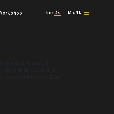
En
De
MENU
Workshop
andere einzulassen, sich
lle spielt die Sozialisation?
 neurowissenschaftlicher Ebene