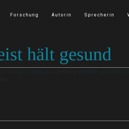
Forschung
Autorin
Sprecherin
eist hält gesund
LVZ) und der Oschatzer Allgemeine erschien ein Artikel 
den.