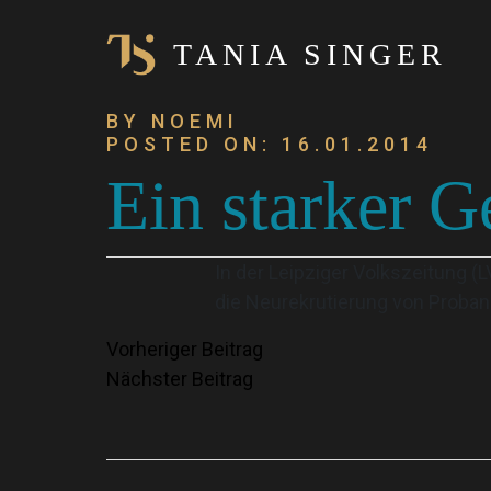
TANIA SINGER
BY NOEMI
POSTED ON: 16.01.2014
Ein starker G
In der Leipziger Volkszeitung (
die Neurekrutierung von Proban
Beitragsnavigation
Vorheriger Beitrag
Nächster Beitrag