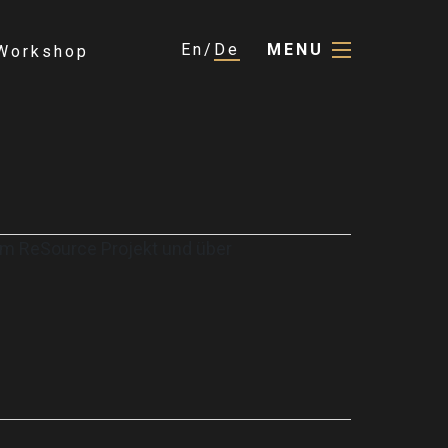
En
De
MENU
Workshop
zum ReSource Projekt und über