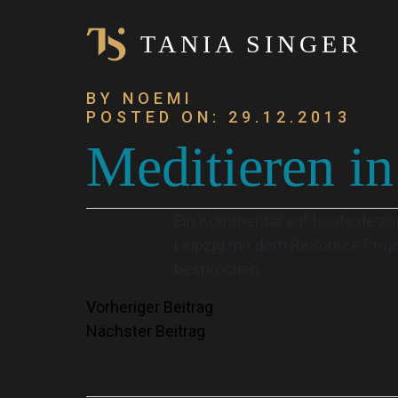
TANIA SINGER
BY NOEMI
POSTED ON: 29.12.2013
Meditieren in
Ein Kommentar auf heute.de zu
Leipzig mit dem ReSource Proje
besprochen.
Beitragsnavigation
Vorheriger Beitrag
Nächster Beitrag