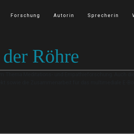
Forschung
Autorin
Sprecherin
 der Röhre
m Thema Meditations- und Empathieforschung. Auch die 
kt sowie die Zusammenarbeit für das multimediale E-Bo