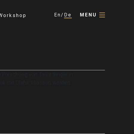
En
De
MENU
Workshop
Forschung von Tania Singer in
ok mit Olafur Eliasson werden